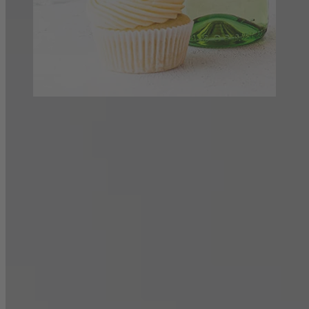
Frühlingshafte Weincupcakes – und dazu
Jolie Rosé de France Lieblich
Süßes und fruchtiges Cupcake-Rezept, das in Kooperation mit
„
Wundertörtchen
“ entstanden ist.