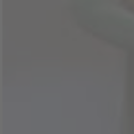
Für den Teig
Mehl, Backpulver, Natron und Salz vermischen, zur
Seite stellen
Zucker und Eier hell und schaumig schlagen,
Sonnenblumenöl und Vanilleextrakt vermischen und
unter die Ei-Zucker Mischung rühren
Mehlmischung zusammen mit der Buttermilch
dazugeben und ebenfalls unterrühren, zum Schluss
den Wein einrühren