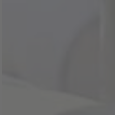
Förmchen zu 3/4 mit Teig befüllen und 18-20 Minuten
backen
Für die Creme
Mehl, Zucker, Salz, Milch und den Wein im Topf
vermischen und bei mittlerer Hitze unter ständigem
Rühren aufkochen lassen
Mit dem Schneebesen rühren, bis die Masse dick
wird, danach in Schüssel umfüllen und mit
Frischhaltefolie abdecken