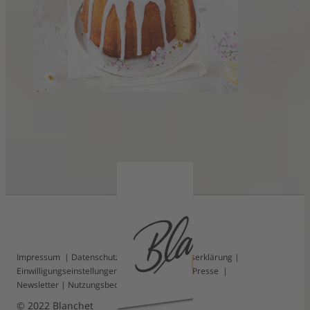
Zarter Weißwein-Gugelhupf
Impressum
|
Datenschutz
|
Barrierefreiheitserklärung
|
Einwilligungseinstellungen
|
Kontakt
|
FAQ
|
Presse
|
Newsletter
|
Nutzungsbedingungen
© 2022 Blanchet