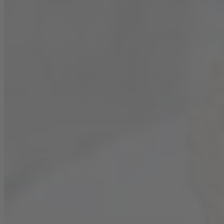
190 g
Buttermilch
1 TL
Vanilleextrakt
120 ml
Blanchet
Jolie Blanc de Blancs
/
Jolie
Rosé de France
Für die
Creme
35 g
Mehl
160 g
Zucker
1/4 TL
Salz
250 ml
Milch
100 ml
Blanchet
Jolie Blanc de Blancs
/
Jolie
Rosé de France
250 g
Butter (Raumtemperatur)