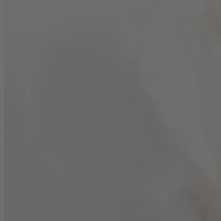
1 TL
Vanilleextrakt
Gelbe/Rosane Lebensmittelfarbe
Macarons
Apfelscheiben
Goldene Lebensmittelfarbe
Himbeeren
... und dazu Blanchet Jolie Rosé de France
Lieblich
Zubereitung
Backofen auf 170 Grad Ober-/Unterhitze vorheizen,
Cupcakeblech mit Förmchen füllen