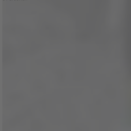
Zutaten
Für den
Teig
230 g
Mehl
2 TL
Backpulver
1/4 TL
Natron
1/2 TL
Salz
130 g
Zucker
130 g
Mehl
2
Eier (Raumtemperatur)
60 g
Sonnenblumenöl