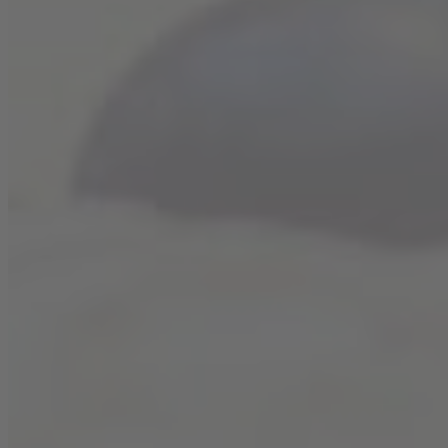
Butter 5 Minuten hell und cremig aufschlagen,
Pudding löffelweise unterrühren bis keine
Klümpchen mehr zu sehen sind
Zuletzt noch Vanilleextrakt und Lebensmittelfarbe
unterrühren
Creme in einen Spritzbeutel füllen und auf den
Cupcakes verteilen, zum Beispiel mit einer
französischen Sterntülle
Nach Lust und Laune dekorieren und fertig sind die
fruchtigen Wein-Cupcakes