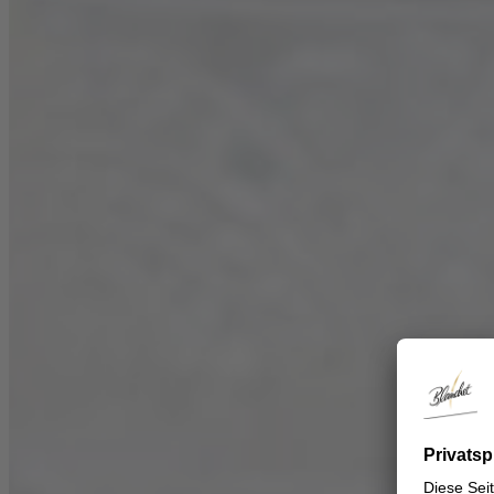
Lieblicher Wein
Jolie Blanc de Blancs Lieblich
Jolie Rouge de France Lieblich
Jolie Rosé de France Lieblich
DRINKS
REZEPTE
Passend zu Blanchet
Weißwein
Rotwein
Rosé
Lieblicher Wein