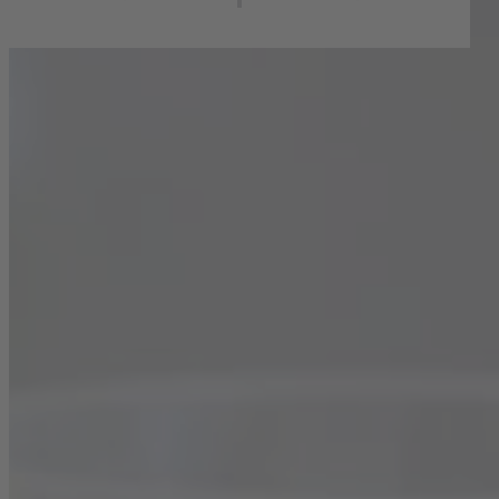
SORTIMENT
Weißwein
Blanc de Blancs Trocken
Blanc de Blancs Halbtrocken
Chardonnay Trocken
Rotwein
Rouge de France Trocken
Rouge de France Halbtrocken
Merlot Trocken
Rosé
Rosé de France Trocken