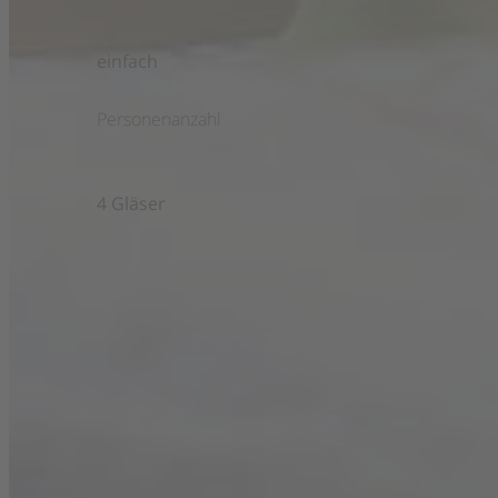
einfach
Personenanzahl
4 Gläser
Zutaten
1
Wassermelone
2
Bio Limetten
2 El
Honig
16
Eiswürfel