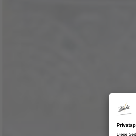
Lieblicher Wein
Jolie Blanc de Blancs Lieblich
Jolie Rouge de France Lieblich
Jolie Rosé de France Lieblich
DRINKS
REZEPTE
Passend zu Blanchet
Weißwein
Rotwein
Rosé
Lieblicher Wein