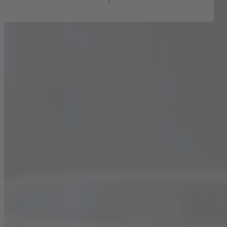
SORTIMENT
Weißwein
Blanc de Blancs Trocken
Blanc de Blancs Halbtrocken
Chardonnay Trocken
Rotwein
Rouge de France Trocken
Rouge de France Halbtrocken
Merlot Trocken
Rosé
Rosé de France Trocken