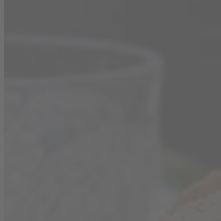
SORTIMENT
Untermenü für Sortiment umschalten
WEISSWEIN
BLANC DE BLANCS TROCKEN
BLANC DE BLANCS HALBTROCKEN
CHARDONNAY TROCKEN
ROTWEIN
ROUGE DE FRANCE TROCKEN
ROUGE DE FRANCE HALBTROCKEN
MERLOT TROCKEN
ROSÉ
ROSÉ DE FRANCE TROCKEN
LIEBLICHER WEIN
JOLIE BLANC DE BLANCS LIEBLICH
JOLIE ROUGE DE FRANCE LIEBLICH
JOLIE ROSÉ DE FRANCE LIEBLICH
DRINKS
REZEPTE
Untermenü für Rezepte umschalten
PASSEND ZU BLANCHET
WEISSWEIN
ROTWEIN
ROSÉ