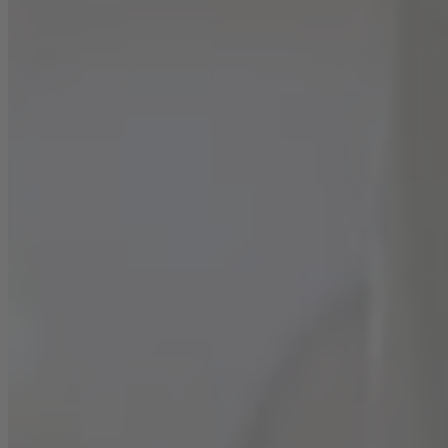
Salz würzen.
Kartoffeln zusammen mit Ziegenfrischkäse, zwei
Prisen Salz, Pfeffer und Honig vermengen. Jeweils
zwei Zucchinischeiben zu einem Kreuz legen, einen
Esslöffel der Kartoffelmasse draufgeben und
einschlagen.
Das Ganze wiederholen, bis die Kartoffelmasse
aufgebraucht ist. Die fertigen Zucchini-Ravioli auf ein
mit Backpapier ausgelegtes Blech geben und im
Backofen bei 150 °C (Ober- und Unterhitze) für ca. 10
Minuten backen.
Feigen waschen und halbieren. Petersilie waschen,
trocknen und abzupfen. Eine Pfanne erhitzen und die
Walnusskerne darin rösten. In der noch heißen