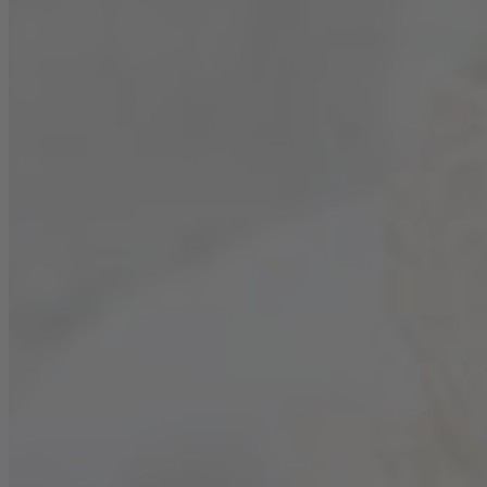
Zutaten
400 g
Kartoffeln, mehligkochend
2-3
grüne Zucchini
5 Prisen
Salz
1 TL
Kreuzkümmel, gemahlen
300 g
Ziegenfrischkäse
1 Prise
Pfeffer, geschrotet
1 EL
Honig
4
Feigen
3
Petersilienzweige
150 g
Walnusskerne
2 TL
Zucker