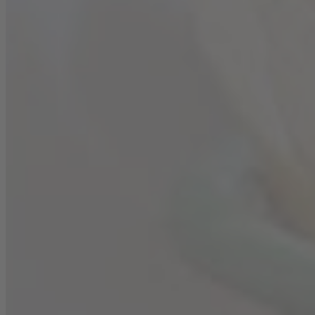
1 EL
Butter
1
Blanchet Rouge de France Trocken
Flasche
... und dazu Blanchet Flasche Blanchet Rouge
de France Trocken
Zubereitung
Kartoffeln waschen, schälen und klein schneiden.
Einen Topf mit Wasser zum Kochen bringen und die
Kartoffeln darin für ca. 4 Minuten kochen. Danach
abgießen, zurück in den Topf geben und etwas
abdampfen lassen. Zucchini waschen und der Länge
nach in feine Scheiben schneiden. Mit zwei Prisen