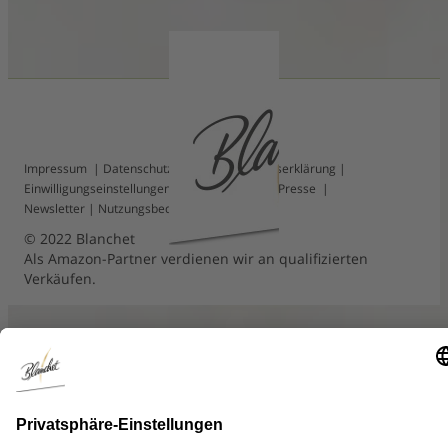
Impressum
|
Datenschutz
|
Barrierefreiheitserklärung
|
Einwilligungseinstellungen
|
Kontakt
|
FAQ
|
Presse
|
Newsletter
|
Nutzungsbedingungen
© 2022 Blanchet
Als Amazon-Partner verdienen wir an qualifizierten
Verkäufen.
Auswahl schließen