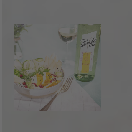
Gefüllte Süßkartoffel mit Spargel und Joghurt-
Petersilie-Dip
Spargelbowl mit Avocado, Hähnchen,
Granatapfel und Sesam