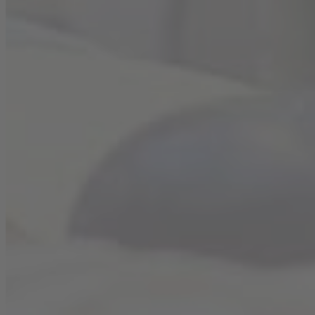
Pfanne Feigen mit Zucker und Butter karamellisieren,
dann mit zwei Esslöffeln Rouge de France ablöschen
und einer Prise Salz abschmecken.
Die fertigen Ravioli auf Teller verteilen. Mit Feigen,
Petersilie und Walnüssen garnieren und einem Glas
Rouge de France
servieren.