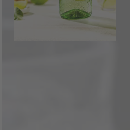
Leckerer Limetten-Gurken Drink für die
Sommerzeit
Fruchtig-herbes Getränk mit spritzigen Limetten, Ingwerbier
und Blanchet Blanc de Blancs Trocken.