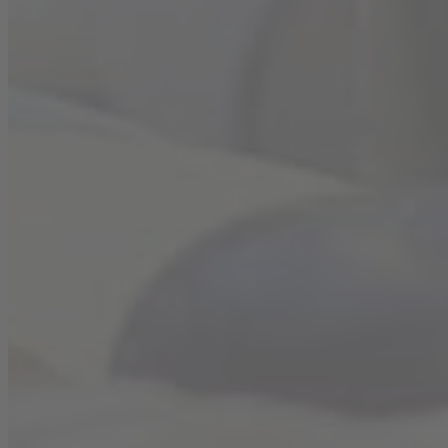
Zu guter Letzt die Eiswürfel ins Glas geben und mit
Gurkenstreifen und frischer Pfefferminze dekorieren.
Cheers!
Zurück zur Rezeptübersicht
Diese Rezepte könnten dir auch gefallen: