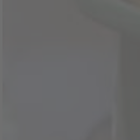
Zubereitung
Die Gurke waschen und in dünne Streifen schneiden.
Limettensaft, Saft, Ingwerbier und Zuckersirup mit
Blanchet Weißwein vermischen und das Ganze
verrühren.
Den Drink auf die benötigten Gläser verteilen und
mit Mineralwasser auffüllen.