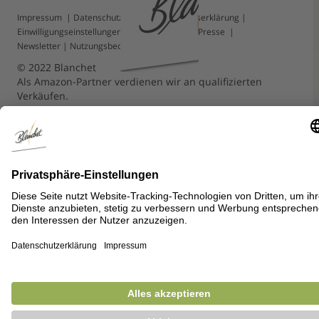
Impressum
|
Datenschutz
|
Barrierefreiheitserklärung
|
Einwilligungseinstellungen
|
Kontakt
|
FAQ
|
Presse
|
Newsletter
|
Nutzungsbedingungen
© 2022 Blanchet
Als Amazon-Partner verdienen wir an qualifizierten
Verkäufen.
Auswahl schließen