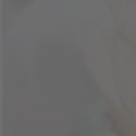
Zutaten
500 ml
Blanchet Blanc de Blancs
Trocken
400 ml
Mineralwasser
100 ml
Ingwerbier
20 ml
Zuckersirup
3
Limetten
1
Salatgurke
1
Bund Pfefferminze, frisch
Eiswürfel
... und dazu Blanchet Blanc de Blancs Trocken
>