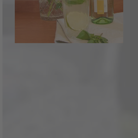
Ananas-Mojito – mit Blanchet
Chardonnay Trocken.
Der himmlisch erfrischende Wein-Drink passt perfekt zu den
frühlingshaften Temperaturen!