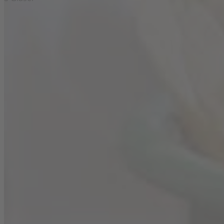
Zutaten
1
Blanchet Chardonnay Trocken
Flasche
Limettensaft
Minze
Eiswürfel
... und dazu Blanchet Chardonnay Trocken
Zubereitung