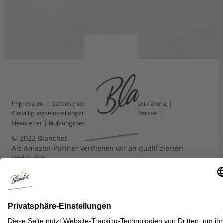
Wein-Variation
Impressum
|
Datenschutz
|
Barrierefreiheitserklärung
|
Einwilligungseinstellungen
|
Kontakt
|
FAQ
|
Presse
|
Newsletter
|
Nutzungsbedingungen
© 2022 Blanchet
Als Amazon-Partner verdienen wir an qualifizierten
Verkäufen.
Auswahl schließen