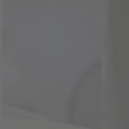
Zutaten miteinander im Glas vermischen.
Limettenscheiben und Minzblätter hinzugeben.
Gläser mit
Blanchet Chardonnay Trocken
auffüllen,
umrühren und Glasrand nach Belieben mit einer
Limettenscheibe dekorieren. Fertig ist der köstliche
Ananas-Mojito!