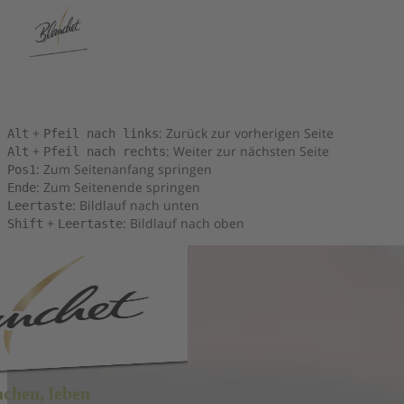
Tastenkombinationen
Sie können die folgenden Tastenkombinationen verwenden, um
schneller zu navigieren:
+
: Zurück zur vorherigen Seite
Alt
Pfeil nach links
+
: Weiter zur nächsten Seite
Alt
Pfeil nach rechts
: Zum Seitenanfang springen
Pos1
: Zum Seitenende springen
Ende
: Bildlauf nach unten
Leertaste
+
: Bildlauf nach oben
Shift
Leertaste
achen, leben