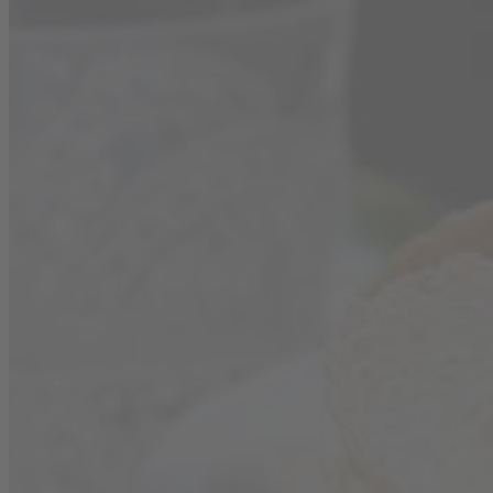
SORTIMENT
Untermenü für Sortiment umschalten
WEISSWEIN
BLANC DE BLANCS TROCKEN
BLANC DE BLANCS HALBTROCKEN
CHARDONNAY TROCKEN
ROTWEIN
ROUGE DE FRANCE TROCKEN
ROUGE DE FRANCE HALBTROCKEN
MERLOT TROCKEN
ROSÉ
ROSÉ DE FRANCE TROCKEN
LIEBLICHER WEIN
JOLIE BLANC DE BLANCS LIEBLICH
JOLIE ROUGE DE FRANCE LIEBLICH
JOLIE ROSÉ DE FRANCE LIEBLICH
DRINKS
REZEPTE
Untermenü für Rezepte umschalten
PASSEND ZU BLANCHET
WEISSWEIN
ROTWEIN
ROSÉ